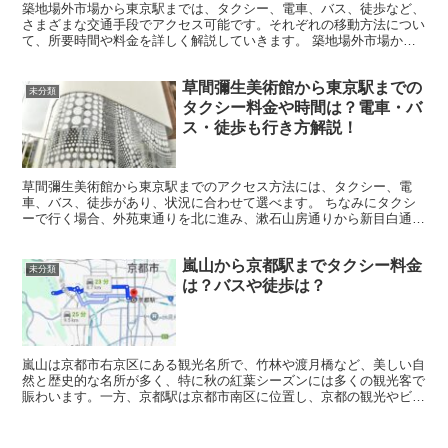
築地場外市場から東京駅までは、タクシー、電車、バス、徒歩など、
さまざまな交通手段でアクセス可能です。それぞれの移動方法につい
て、所要時間や料金を詳しく解説していきます。 築地場外市場から
東京駅までのタクシー料金と所要時間 タクシー料金は19...
草間彌生美術館から東京駅までの
未分類
タクシー料金や時間は？電車・バ
ス・徒歩も行き方解説！
草間彌生美術館から東京駅までのアクセス方法には、タクシー、電
車、バス、徒歩があり、状況に合わせて選べます。 ちなみにタクシ
ーで行く場合、外苑東通りを北に進み、漱石山房通りから新目白通
り、目白通りを経て、内堀通りへ抜けるルートが一般的です。こ...
嵐山から京都駅までタクシー料金
未分類
は？バスや徒歩は？
嵐山は京都市右京区にある観光名所で、竹林や渡月橋など、美しい自
然と歴史的な名所が多く、特に秋の紅葉シーズンには多くの観光客で
賑わいます。一方、京都駅は京都市南区に位置し、京都の観光やビジ
ネスの拠点として知られる大規模な交通ハブです。 嵐山か...