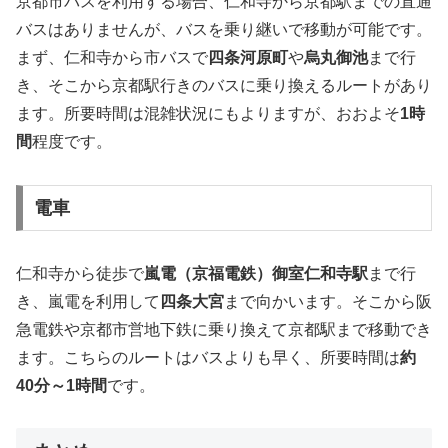
京都市バスを利用する場合、仁和寺から京都駅までの直通
バスはありませんが、バスを乗り継いで移動が可能です。
まず、仁和寺から市バスで
四条河原町
や
烏丸御池
まで行
き、そこから京都駅行きのバスに乗り換えるルートがあり
ます。所要時間は混雑状況にもよりますが、おおよそ
1時
間
程度です。
電車
仁和寺から徒歩で
嵐電（京福電鉄）御室仁和寺駅
まで行
き、嵐電を利用して
四条大宮
まで向かいます。そこから阪
急電鉄や京都市営地下鉄に乗り換えて京都駅まで移動でき
ます。こちらのルートはバスよりも早く、所要時間は
約
40分～1時間
です。