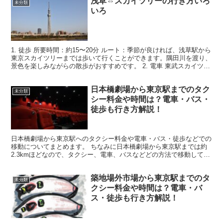
浅草⇔スカイツリーの行き方いろ
未分類
いろ
1. 徒歩 所要時間：約15〜20分 ルート：季節が良ければ、浅草駅から
東京スカイツリーまでは歩いて行くことができます。隅田川を渡り、
景色を楽しみながらの散歩がおすすめです。 2. 電車 東武スカイツリ
ーライン： ルート：浅草駅から一駅で「...
日本橋劇場から東京駅までのタク
未分類
シー料金や時間は？電車・バス・
徒歩も行き方解説！
日本橋劇場から東京駅へのタクシー料金や電車・バス・徒歩などでの
移動についてまとめます。 ちなみに日本橋劇場から東京駅までは約
2.3kmほどなので、タクシー、電車、バスなどどの方法で移動しても
それほど大きな差異はありません。目的に合わせた最適...
築地場外市場から東京駅までのタ
未分類
クシー料金や時間は？電車・バ
ス・徒歩も行き方解説！