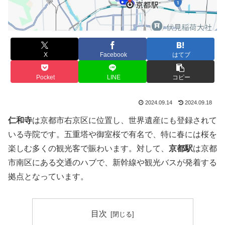
X
Facebook
はてブ
Pocket
LINE
コピー
2024.09.14
2024.09.18
仁和寺
は京都市右京区に位置し、世界遺産にも登録されて
いる寺院です。五重塔や御室桜で有名で、特に春には桜を
楽しむ多くの観光客で賑わいます。対して、
京都駅
は京都
市南区にある交通のハブで、新幹線や観光バスが発着する
拠点となっています。
目次