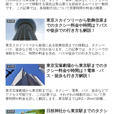
能で、タクシーで移動する場合は青山通りを経由するルートが一般的
です。 この記事では、各移動方法について所要時間や料金の概要を
ご案内します。東京駅までは約4kmの距離があるため、目...
東京スカイツリーから歌舞伎座ま
未分類
でのタクシー料金や時間は？バス
や徒歩での行き方も解説！
東京スカイツリーから銀座にある歌舞伎座までの移動は、タクシー、
バス、徒歩など様々な方法があります。この記事では、タクシーでの
移動を中心に、時間や料金を含め、バスや徒歩での行き方も詳しく解
説します。東京観光を楽しみながら、スムーズに移動するた...
東京宝塚劇場から東京駅までのタ
未分類
クシー料金や時間は？電車・バ
ス・徒歩も行き方解説！
東京宝塚劇場から東京駅までは、タクシー、電車、バス、徒歩などで
アクセス可能です。 この記事では、それぞれの移動方法について所
要時間や料金を詳しく解説します。東京駅までは約1～2kmの距離が
あるため、移動手段によって利便性が異なります。自分の...
日枝神社から東京駅までのタクシ
未分類