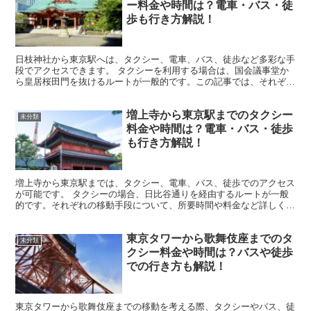
ー料金や時間は？電車・バス・徒
歩も行き方解説！
日枝神社から東京駅へは、タクシー、電車、バス、徒歩など多彩な手
段でアクセスできます。 タクシーを利用する場合は、国会議事堂か
ら皇居桜田門を抜けるルートが一般的です。この記事では、それぞれ
の移動方法について、所要時間や料金など詳しく解説します...
増上寺から東京駅までのタクシー
未分類
料金や時間は？電車・バス・徒歩
も行き方解説！
増上寺から東京駅までは、タクシー、電車、バス、徒歩でのアクセス
が可能です。 タクシーの場合、日比谷通りを経由するルートが一般
的です。それぞれの移動手段について、所要時間や料金など詳しく解
説します。増上寺から東京駅までは約3kmの距離なので、...
東京タワーから歌舞伎座までのタ
未分類
クシー料金や時間は？バスや徒歩
での行き方も解説！
東京タワーから歌舞伎座までの移動を考える際、タクシーやバス、徒