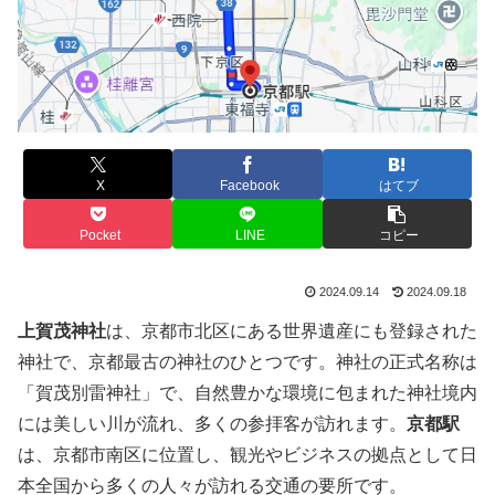
X
Facebook
はてブ
Pocket
LINE
コピー
2024.09.14
2024.09.18
上賀茂神社
は、京都市北区にある世界遺産にも登録された
神社で、京都最古の神社のひとつです。神社の正式名称は
「賀茂別雷神社」で、自然豊かな環境に包まれた神社境内
には美しい川が流れ、多くの参拝客が訪れます。
京都駅
は、京都市南区に位置し、観光やビジネスの拠点として日
本全国から多くの人々が訪れる交通の要所です。