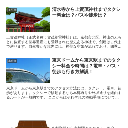
楽しめます。 タクシーでの移動：料金は約3800円 清水...
清水寺から上賀茂神社までタクシ
未分類
ー料金は？バスや徒歩は？
上賀茂神社（正式名称：賀茂別雷神社）は、京都市北区、神山のふも
とに位置する世界遺産にも登録された歴史ある神社で、創建は古代ま
で遡ります。自然豊かな境内には、神聖な空気が流れており、四季
折々の美しい風景を楽しむことができます。特に春の加茂街道...
東京ドームから東京駅までのタク
未分類
シー料金や時間は？電車・バス・
徒歩も行き方解説！
東京ドームから東京駅までのアクセス方法には、タクシー、電車、徒
歩があります。タクシーで移動するなら本郷通りや外堀通りを経由す
るルートが一般的です。 ここからはそれぞれの移動手段について、
所要時間や料金の目安を詳しく解説します。ご自身の予定に...