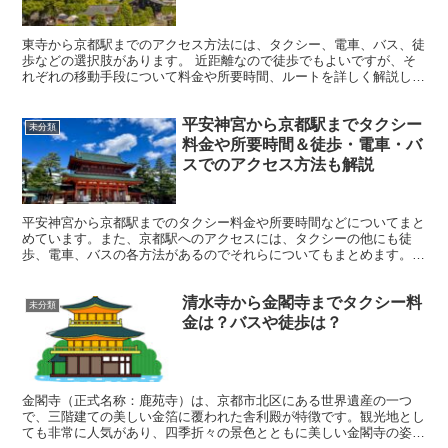
東寺から京都駅までのアクセス方法には、タクシー、電車、バス、徒
歩などの選択肢があります。 近距離なので徒歩でもよいですが、そ
れぞれの移動手段について料金や所要時間、ルートを詳しく解説しま
す。観光で訪れた後にスムーズに京都駅へ向かいたい方は、...
平安神宮から京都駅までタクシー
未分類
料金や所要時間＆徒歩・電車・バ
スでのアクセス方法も解説
平安神宮から京都駅までのタクシー料金や所要時間などについてまと
めています。また、京都駅へのアクセスには、タクシーの他にも徒
歩、電車、バスの各方法があるのでそれらについてもまとめます。
平安神宮から京都駅までのタクシー料金と所要時間 タクシー...
清水寺から金閣寺までタクシー料
未分類
金は？バスや徒歩は？
金閣寺（正式名称：鹿苑寺）は、京都市北区にある世界遺産の一つ
で、三階建ての美しい金箔に覆われた舎利殿が特徴です。観光地とし
ても非常に人気があり、四季折々の景色とともに美しい金閣寺の姿を