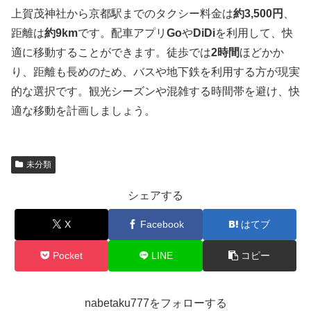
上賀茂神社から京都駅までのタクシー料金は
約3,500円
、
距離は
約9km
です。配車アプリ
Go
や
DiDi
を利用して、快
適に移動することができます。徒歩では
2時間
ほどかか
り、距離も長めのため、バスや地下鉄を利用する方が現実
的な選択です。観光シーズンや混雑する時間帯を避け、快
適な移動を計画しましょう。
未分類
シェアする
X
Facebook
はてブ
Pocket
LINE
コピー
nabetaku777をフォローする